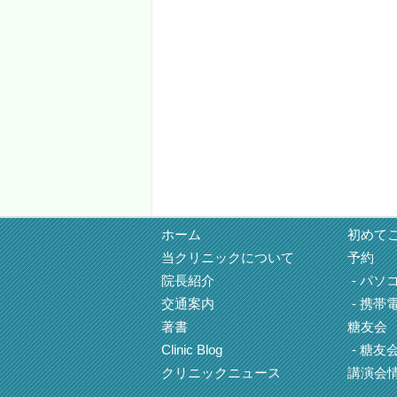
ホーム
初めて
当クリニックについて
予約
院長紹介
パソ
交通案内
携帯
著書
糖友会
Clinic Blog
糖友
クリニックニュース
講演会