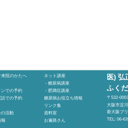
ご来院のかたへ
ネット講座
医) 弘
糖尿病講座
ふく
コンでの予約
肥満症講座
〒532-000
電話での予約
糖尿病お役立ち情報
大阪市淀川区
リンク集
新大阪ブリ
会の活動
資料室
TEL: 06-63
情報
お遍路さん